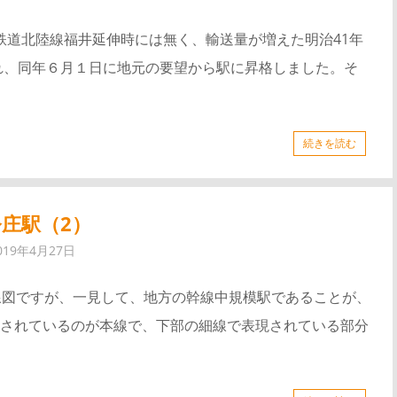
官設鉄道北陸線福井延伸時には無く、輸送量が増えた明治41年
され、同年６月１日に地元の要望から駅に昇格しました。そ
続きを読む
庄駅（2）
019年4月27日
線図ですが、一見して、地方の幹線中規模駅であることが、
されているのが本線で、下部の細線で表現されている部分