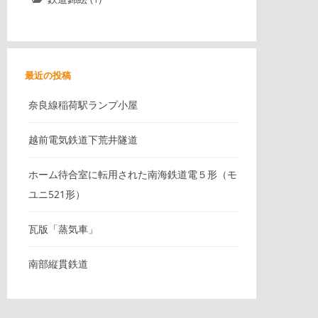
最近の投稿
奈良線稲荷駅ランプ小屋
越前電気鉄道下荒井隧道
ホーム待合室に転用された南海鉄道電５形（モ
ユニ521形）
瓦版「蒸気車」
南部縦貫鉄道