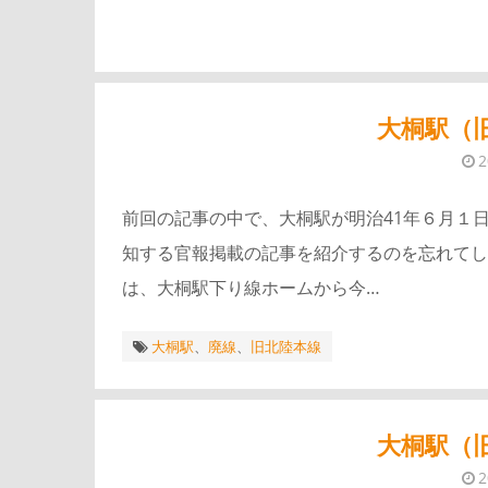
大桐駅（
前回の記事の中で、大桐駅が明治41年６月１
知する官報掲載の記事を紹介するのを忘れてし
は、大桐駅下り線ホームから今…
大桐駅
、
廃線
、
旧北陸本線
大桐駅（