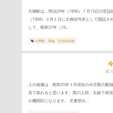
大桐駅は、明治29年（1896）７月15日の
（1908）３月１日に大桐信号所として開設
して、昭和37年（19…
大桐駅
、
廃線
、
旧北陸本線
今
2
上の画像は、昭和25年３月現在の今庄駅の配
見て取れると思います。図の上部、太線で表現
が機関区になります。 主要部分…