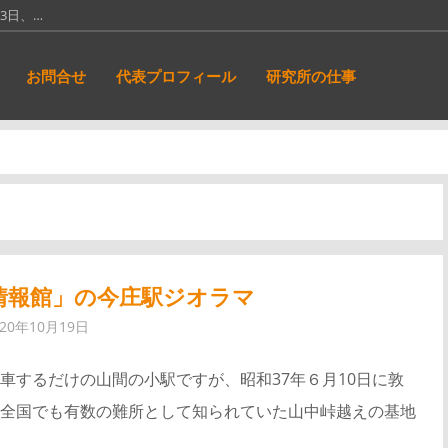
13日、…
線廃止となっ…
お問合せ
代表プロフィール
研究所の仕事
12日（旧…
も壮大な名称で…
、明治12…
情報館」の今庄駅ジオラマ
020年10月19日
車するだけの山間の小駅ですが、昭和37年６月10日に敦
全国でも有数の難所として知られていた山中峠越えの基地