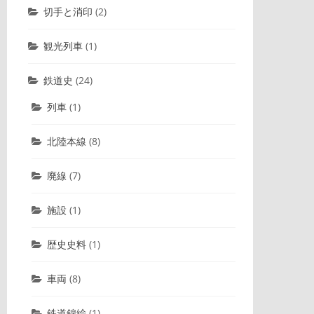
切手と消印
(2)
観光列車
(1)
鉄道史
(24)
列車
(1)
北陸本線
(8)
廃線
(7)
施設
(1)
歴史史料
(1)
車両
(8)
鉄道錦絵
(1)