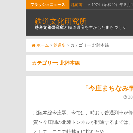
コ
フラッシュニュース
越前電…
1974（昭和49）年８月
ン
ホーム…
昭和51年４月１日に全
鉄道文化研究所
テ
鉄道文化の研究と鉄道遺産を生かしたまちづくりを考える研究所
瓦版「…
明治５年（1872）６月
ン
ツ
南部縦…
南部縦貫鉄道。なんと
ホーム
鉄道史
カテゴリー 北陸本線
へ
奈良線…
JR西日本奈良線稲荷駅は
ス
キ
カテゴリー:
北陸本線
ッ
プ
「今庄まちなみ
2
北陸本線今庄駅。今では、時おり普通列車が停
賀〜今庄間の北陸トンネルが開通するまでは、
として、ここで峠越えに挑むため…