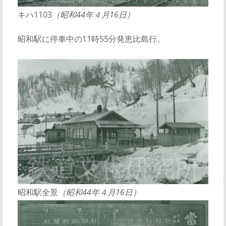
キハ1103
（昭和44年４月16日）
昭和駅に停車中の11時55分発恵比島行。
昭和駅全景
（昭和44年４月16日）