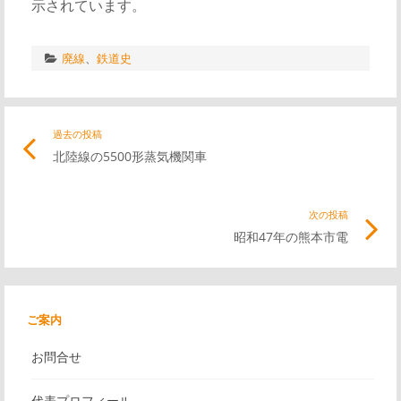
示されています。
廃線
、
鉄道史
投
過去の投稿
前
北陸線の5500形蒸気機関車
の
稿
記
事
次の投稿
次
ナ
リ
昭和47年の熊本市電
の
ン
記
ビ
ク
事
リ
ご案内
ゲ
ン
お問合せ
ク
ー
代表プロフィール