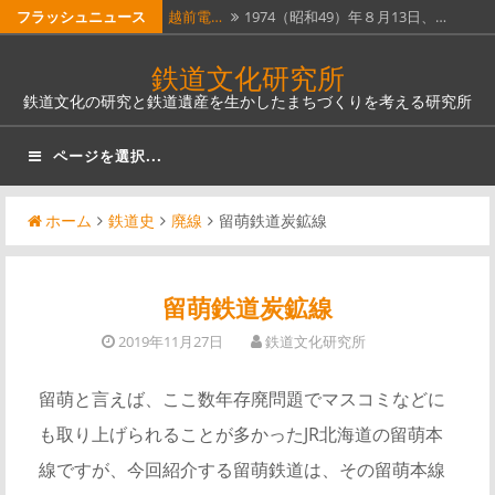
コ
フラッシュニュース
越前電…
1974（昭和49）年８月13日、…
ン
ホーム…
昭和51年４月１日に全線廃止となっ…
鉄道文化研究所
テ
鉄道文化の研究と鉄道遺産を生かしたまちづくりを考える研究所
瓦版「…
明治５年（1872）６月12日（旧…
ン
ツ
南部縦…
南部縦貫鉄道。なんとも壮大な名称
ページを選択...
へ
で…
奈良線…
JR西日本奈良線稲荷駅は、明治12…
ス
ホーム
鉄道史
廃線
留萌鉄道炭鉱線
キ
ッ
プ
留萌鉄道炭鉱線
2019年11月27日
鉄道文化研究所
留萌と言えば、ここ数年存廃問題でマスコミなどに
も取り上げられることが多かったJR北海道の留萌本
線ですが、今回紹介する留萌鉄道は、その留萌本線