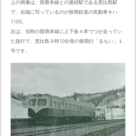
上の画像は、留萠本線との接続駅である恵比島駅
で、右端に写っているのが留萌鉄道の気動車キハ
1103。
左は、当時の留萌本線に上下各４本づつが走ってい
た急行で、恵比島９時10分発の留萌行「るもい」１
号です。