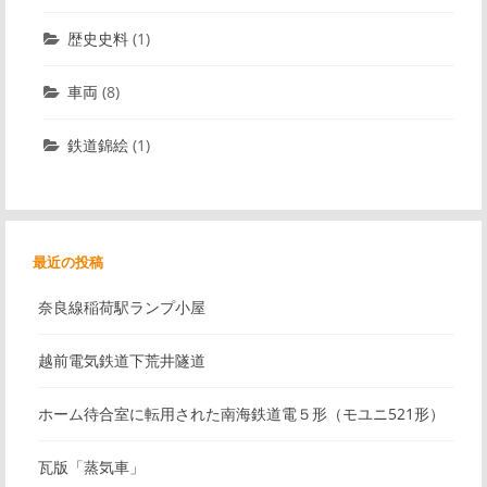
歴史史料
(1)
車両
(8)
鉄道錦絵
(1)
最近の投稿
奈良線稲荷駅ランプ小屋
越前電気鉄道下荒井隧道
ホーム待合室に転用された南海鉄道電５形（モユニ521形）
瓦版「蒸気車」