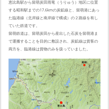
恵比島駅から留萌炭田雨竜（うりゅう）地区に位置
する昭和駅までの17.6kmの炭鉱線と、留萌港にあっ
た臨港線（北岸線と南岸線で構成）の２路線を有し
ていた鉄道です。
留萌鉄道は、留萌炭田から産出した石炭を留萌港ま
で運搬することを目的に敷設され、炭鉱線は貨客の
両方を、臨港線は貨物のみを扱っていました。