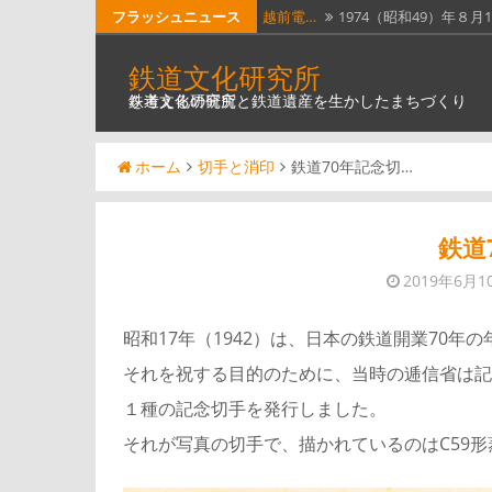
コ
フラッシュニュース
越前電…
1974（昭和49）年８月
ン
ホーム…
昭和51年４月１日に全
鉄道文化研究所
テ
鉄道文化の研究と鉄道遺産を生かしたまちづくりを考える研究所
瓦版「…
明治５年（1872）６月
ン
ツ
南部縦…
南部縦貫鉄道。なんと
ホーム
切手と消印
鉄道70年記念切…
へ
奈良線…
JR西日本奈良線稲荷駅は
ス
キ
鉄道
ッ
2019年6月1
プ
昭和17年（1942）は、日本の鉄道開業70年
それを祝する目的のために、当時の逓信省は記
１種の記念切手を発行しました。
それが写真の切手で、描かれているのはC59