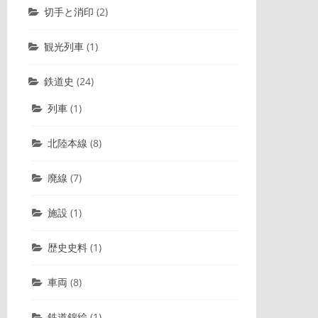
切手と消印
(2)
観光列車
(1)
鉄道史
(24)
列車
(1)
北陸本線
(8)
廃線
(7)
施設
(1)
歴史史料
(1)
車両
(8)
鉄道錦絵
(1)