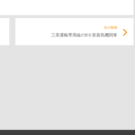
前
次の投稿
次
三美運輸専用線のB６形蒸気機関車
の
の
記
記
事
事
リ
リ
ン
ン
ク
ク