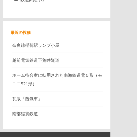
最近の投稿
奈良線稲荷駅ランプ小屋
越前電気鉄道下荒井隧道
ホーム待合室に転用された南海鉄道電５形（モ
ユニ521形）
瓦版「蒸気車」
南部縦貫鉄道