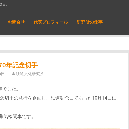
13日、…
線廃止となっ…
お問合せ
代表プロフィール
研究所の仕事
12日（旧…
も壮大な名称で…
、明治12…
70年記念切手
0日
鉄道文化研究所
の年でした。
念切手の発行を企画し、鉄道記念日であった10月14日に
形蒸気機関車です。