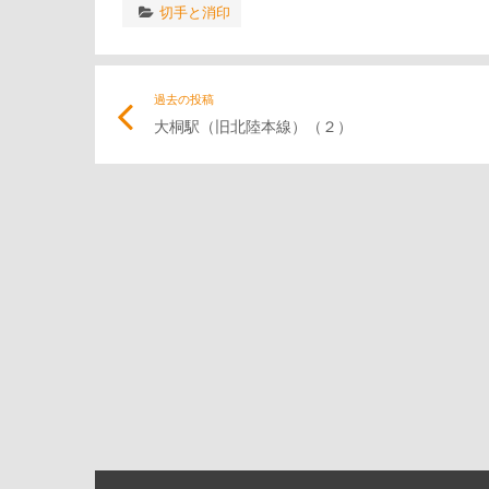
切手と消印
投
過去の投稿
大桐駅（旧北陸本線）（２）
稿
ナ
ビ
ゲ
ー
シ