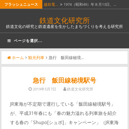
コ
フラッシュニュース
越前電…
1974（昭和49）年８月13日、…
ン
ホーム…
昭和51年４月１日に全線廃止となっ…
鉄道文化研究所
テ
鉄道文化の研究と鉄道遺産を生かしたまちづくりを考える研究所
瓦版「…
明治５年（1872）６月12日（旧…
ン
ツ
南部縦…
南部縦貫鉄道。なんとも壮大な名称
ページを選択...
へ
で…
奈良線…
JR西日本奈良線稲荷駅は、明治12…
ス
ホーム
観光列車
急行 飯田線秘境…
キ
ッ
プ
急行 飯田線秘境駅号
2019年5月7日
鉄道文化研究所
JR東海が不定期で運行している「飯田線秘境駅号」
が、平成31年春にも「春の魅力溢れる列車旅を紹介
する春の「Shupo[シュポ]」キャンペーン」（JR東海