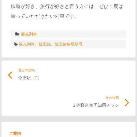
鉄道が好き、旅行が好きと言う方には、ぜひ１度は
乗っていただきたい列車です。
観光列車
観光列車
、
飯田線
、
飯田線秘境駅号
投
過去の投稿
前
今庄駅（2）
の
稿
記
事
次の投稿
次
ナ
リ
３等寝台車周知用チラシ
の
ン
記
ビ
ク
事
リ
ご案内