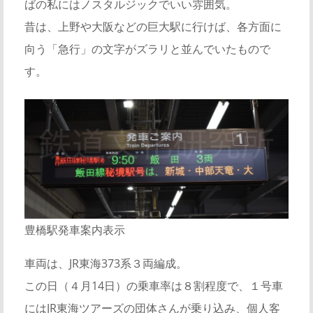
ばの私にはノスタルジックでいい雰囲気。
昔は、上野や大阪などの巨大駅に行けば、各方面に
向う「急行」の文字がズラリと並んでいたもので
す。
豊橋駅発車案内表示
車両は、JR東海373系３両編成。
この日（４月14日）の乗車率は８割程度で、１号車
にはJR東海ツアーズの団体さんが乗り込み、個人客