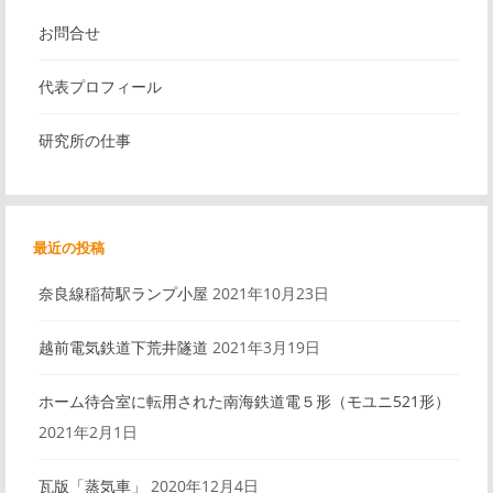
ゲ
ン
お問合せ
ク
ー
代表プロフィール
シ
研究所の仕事
ョ
ン
最近の投稿
奈良線稲荷駅ランプ小屋
2021年10月23日
越前電気鉄道下荒井隧道
2021年3月19日
ホーム待合室に転用された南海鉄道電５形（モユニ521形）
2021年2月1日
瓦版「蒸気車」
2020年12月4日