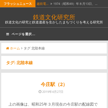
コ
フラッシュニュース
越前電…
1974（昭和49）年８月13日、…
ン
ホーム…
昭和51年４月１日に全線廃止となっ…
鉄道文化研究所
テ
鉄道文化の研究と鉄道遺産を生かしたまちづくりを考える研究所
瓦版「…
明治５年（1872）６月12日（旧…
ン
ツ
南部縦…
南部縦貫鉄道。なんとも壮大な名称
ページを選択...
へ
で…
奈良線…
JR西日本奈良線稲荷駅は、明治12…
ス
ホーム
タグ 北陸本線
キ
ッ
タグ:
北陸本線
プ
今庄駅（2）
2019年4月27日
上の画像は、昭和25年３月現在の今庄駅の配線図で