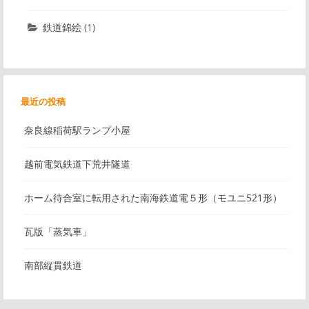
鉄道錦絵
(1)
最近の投稿
奈良線稲荷駅ランプ小屋
越前電気鉄道下荒井隧道
ホーム待合室に転用された南海鉄道電５形（モユニ521形）
瓦版「蒸気車」
南部縦貫鉄道