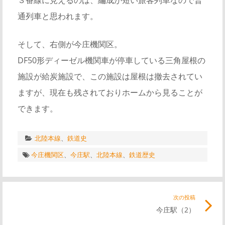
通列車と思われます。
そして、右側が今庄機関区。
DF50形ディーゼル機関車が停車している三角屋根の
施設が給炭施設で、この施設は屋根は撤去されてい
ますが、現在も残されておりホームから見ることが
できます。
北陸本線
、
鉄道史
今庄機関区
、
今庄駅
、
北陸本線
、
鉄道歴史
投
次の投稿
次
今庄駅（2）
の
稿