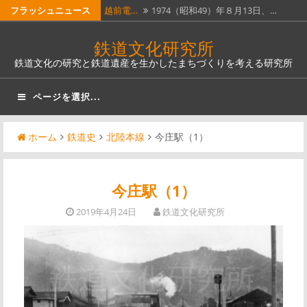
コ
フラッシュニュース
越前電…
1974（昭和49）年８月13日、…
ン
ホーム…
昭和51年４月１日に全線廃止となっ…
鉄道文化研究所
テ
鉄道文化の研究と鉄道遺産を生かしたまちづくりを考える研究所
瓦版「…
明治５年（1872）６月12日（旧…
ン
ツ
南部縦…
南部縦貫鉄道。なんとも壮大な名称
ページを選択...
へ
で…
奈良線…
JR西日本奈良線稲荷駅は、明治12…
ス
ホーム
鉄道史
北陸本線
今庄駅（1）
キ
ッ
プ
今庄駅（1）
2019年4月24日
鉄道文化研究所