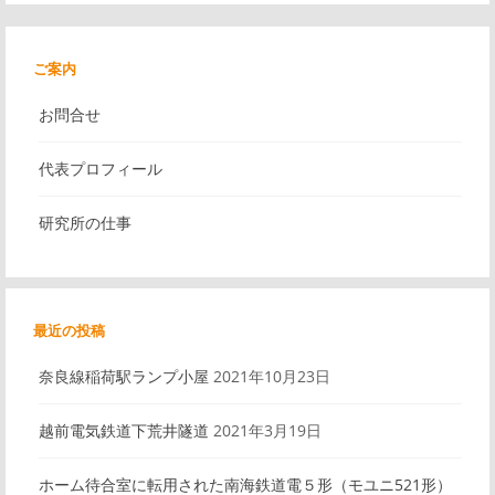
記
事
ナ
リ
ご案内
ン
ビ
お問合せ
ク
代表プロフィール
ゲ
研究所の仕事
ー
シ
最近の投稿
ョ
奈良線稲荷駅ランプ小屋
2021年10月23日
ン
越前電気鉄道下荒井隧道
2021年3月19日
ホーム待合室に転用された南海鉄道電５形（モユニ521形）