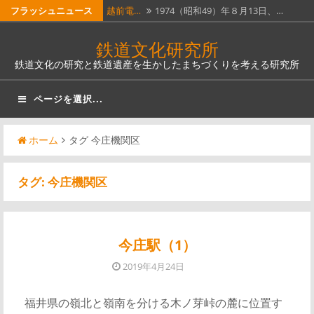
コ
フラッシュニュース
越前電…
1974（昭和49）年８月13日、…
ン
ホーム…
昭和51年４月１日に全線廃止となっ…
鉄道文化研究所
テ
鉄道文化の研究と鉄道遺産を生かしたまちづくりを考える研究所
瓦版「…
明治５年（1872）６月12日（旧…
ン
ツ
南部縦…
南部縦貫鉄道。なんとも壮大な名称
ページを選択...
へ
で…
奈良線…
JR西日本奈良線稲荷駅は、明治12…
ス
ホーム
タグ 今庄機関区
キ
ッ
タグ:
今庄機関区
プ
今庄駅（1）
2019年4月24日
福井県の嶺北と嶺南を分ける木ノ芽峠の麓に位置す