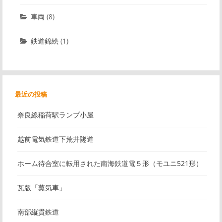
車両
(8)
鉄道錦絵
(1)
最近の投稿
奈良線稲荷駅ランプ小屋
越前電気鉄道下荒井隧道
ホーム待合室に転用された南海鉄道電５形（モユニ521形）
瓦版「蒸気車」
南部縦貫鉄道