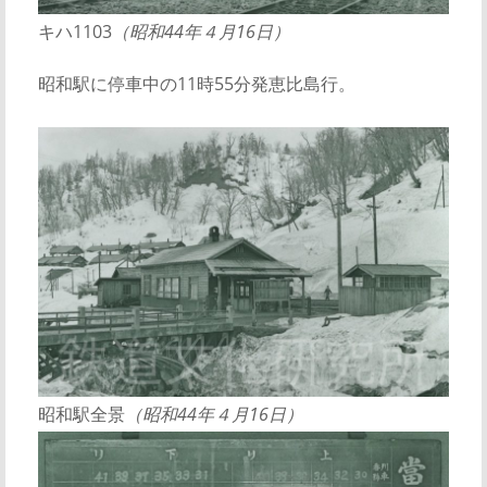
キハ1103
（昭和44年４月16日）
昭和駅に停車中の11時55分発恵比島行。
昭和駅全景
（昭和44年４月16日）