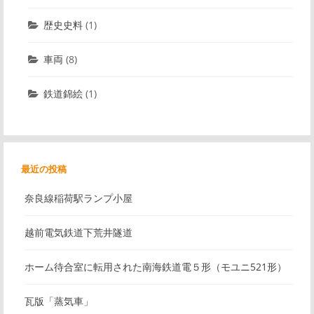
歴史史料
(1)
車両
(8)
鉄道錦絵
(1)
最近の投稿
奈良線稲荷駅ランプ小屋
越前電気鉄道下荒井隧道
ホーム待合室に転用された南海鉄道電５形（モユニ521形）
瓦版「蒸気車」