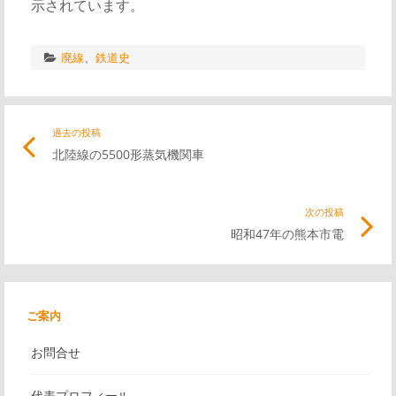
示されています。
廃線
、
鉄道史
投
過去の投稿
前
北陸線の5500形蒸気機関車
の
稿
記
事
次の投稿
次
ナ
リ
昭和47年の熊本市電
の
ン
記
ビ
ク
事
リ
ご案内
ゲ
ン
お問合せ
ク
ー
代表プロフィール