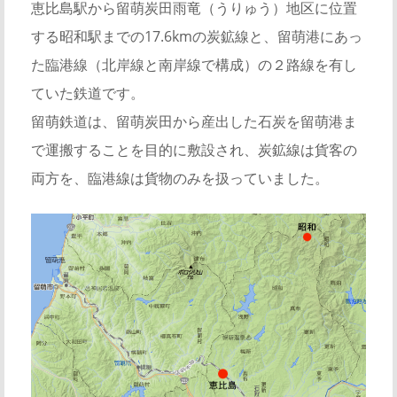
恵比島駅から留萌炭田雨竜（うりゅう）地区に位置
する昭和駅までの17.6kmの炭鉱線と、留萌港にあっ
た臨港線（北岸線と南岸線で構成）の２路線を有し
ていた鉄道です。
留萌鉄道は、留萌炭田から産出した石炭を留萌港ま
で運搬することを目的に敷設され、炭鉱線は貨客の
両方を、臨港線は貨物のみを扱っていました。