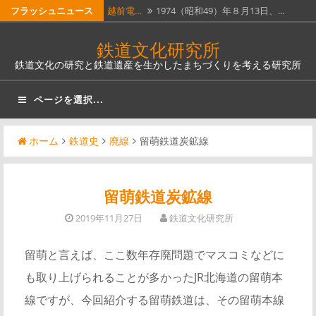
コ
フラッシュニュース
越前電…
1974（昭和49）年８月13日、…
ン
ホーム…
昭和51年４月１日に全線廃止となっ…
鉄道文化研究所
テ
鉄道文化の研究と鉄道遺産を生かしたまちづくりを考える研究所
瓦版「…
明治５年（1872）６月12日（旧…
ン
ツ
南部縦…
南部縦貫鉄道。なんとも壮大な名称
ページを選択...
へ
で…
奈良線…
JR西日本奈良線稲荷駅は、明治12…
ス
ホーム
鉄道史
廃線
留萌鉄道炭鉱線
キ
ッ
プ
留萌鉄道炭鉱線
2019年11月27日
鉄道文化研究所
留萌と言えば、ここ数年存廃問題でマスコミなどに
も取り上げられることが多かったJR北海道の留萌本
線ですが、今回紹介する留萌鉄道は、その留萌本線