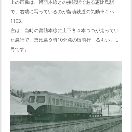
上の画像は、留萠本線との接続駅である恵比島駅
で、右端に写っているのが留萌鉄道の気動車キハ
1103。
左は、当時の留萌本線に上下各４本づつが走ってい
た急行で、恵比島９時10分発の留萌行「るもい」１
号です。