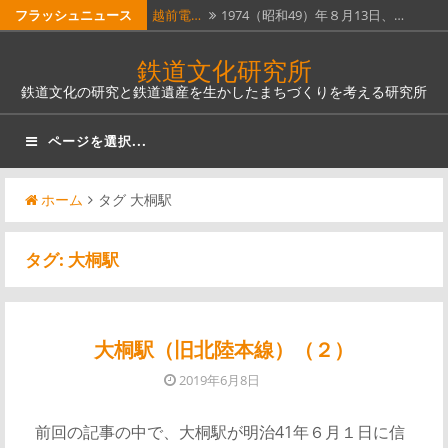
コ
フラッシュニュース
越前電…
1974（昭和49）年８月13日、…
ン
ホーム…
昭和51年４月１日に全線廃止となっ…
鉄道文化研究所
テ
鉄道文化の研究と鉄道遺産を生かしたまちづくりを考える研究所
瓦版「…
明治５年（1872）６月12日（旧…
ン
ツ
南部縦…
南部縦貫鉄道。なんとも壮大な名称
ページを選択...
へ
で…
奈良線…
JR西日本奈良線稲荷駅は、明治12…
ス
ホーム
タグ 大桐駅
キ
ッ
タグ:
大桐駅
プ
大桐駅（旧北陸本線）（２）
2019年6月8日
前回の記事の中で、大桐駅が明治41年６月１日に信