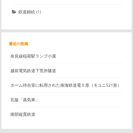
鉄道錦絵
(1)
最近の投稿
奈良線稲荷駅ランプ小屋
越前電気鉄道下荒井隧道
ホーム待合室に転用された南海鉄道電５形（モユニ521形）
瓦版「蒸気車」
南部縦貫鉄道