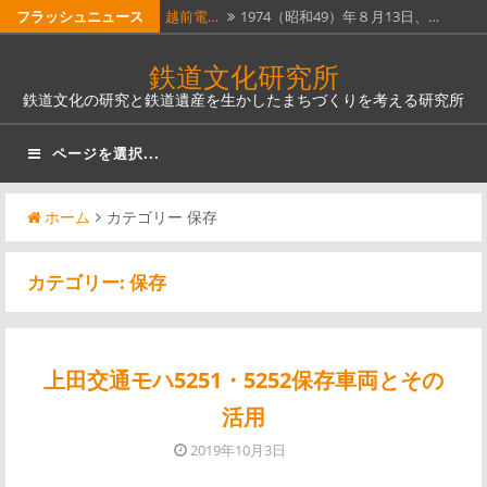
コ
フラッシュニュース
越前電…
1974（昭和49）年８月13日、…
ン
ホーム…
昭和51年４月１日に全線廃止となっ…
鉄道文化研究所
テ
鉄道文化の研究と鉄道遺産を生かしたまちづくりを考える研究所
瓦版「…
明治５年（1872）６月12日（旧…
ン
ツ
南部縦…
南部縦貫鉄道。なんとも壮大な名称
ページを選択...
へ
で…
奈良線…
JR西日本奈良線稲荷駅は、明治12…
ス
ホーム
カテゴリー 保存
キ
ッ
カテゴリー:
保存
プ
上田交通モハ5251・5252保存車両とその
活用
2019年10月3日