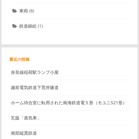
車両
(8)
鉄道錦絵
(1)
最近の投稿
奈良線稲荷駅ランプ小屋
越前電気鉄道下荒井隧道
ホーム待合室に転用された南海鉄道電５形（モユニ521形）
瓦版「蒸気車」
南部縦貫鉄道