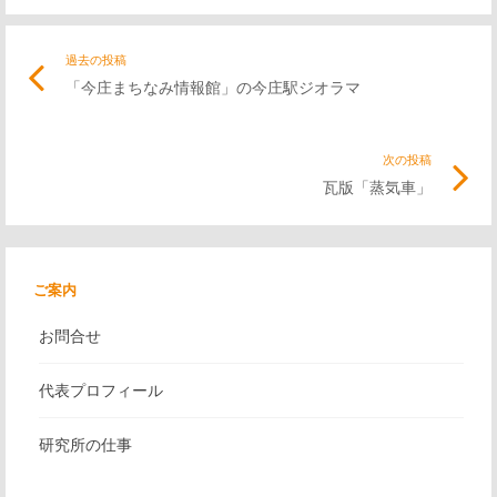
投
過去の投稿
前
「今庄まちなみ情報館」の今庄駅ジオラマ
の
稿
記
事
次の投稿
次
ナ
リ
瓦版「蒸気車」
の
ン
記
ビ
ク
事
リ
ご案内
ゲ
ン
お問合せ
ク
ー
代表プロフィール
シ
研究所の仕事
ョ