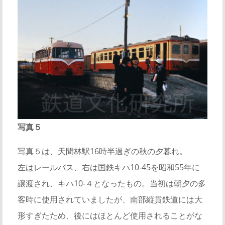
写真５
写真５は、天間林駅16時半過ぎの秋の夕暮れ。
左はレールバス、右は国鉄キハ10-45を昭和55年に
譲渡され、キハ10-４となったもの。当初は朝夕の多
客時に使用されていましたが、南部縦貫鉄道には大
形すぎたため、後にはほとんど使用されることがな