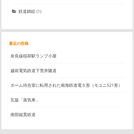
鉄道錦絵
(1)
最近の投稿
奈良線稲荷駅ランプ小屋
越前電気鉄道下荒井隧道
ホーム待合室に転用された南海鉄道電５形（モユニ521形）
瓦版「蒸気車」
南部縦貫鉄道