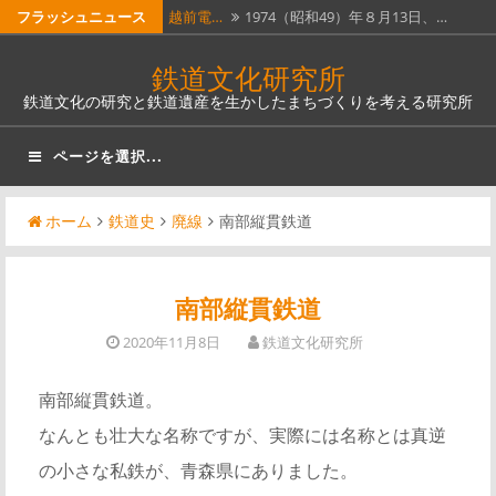
コ
フラッシュニュース
越前電…
1974（昭和49）年８月13日、…
ン
ホーム…
昭和51年４月１日に全線廃止となっ…
鉄道文化研究所
テ
鉄道文化の研究と鉄道遺産を生かしたまちづくりを考える研究所
瓦版「…
明治５年（1872）６月12日（旧…
ン
ツ
南部縦…
南部縦貫鉄道。なんとも壮大な名称
ページを選択...
へ
で…
奈良線…
JR西日本奈良線稲荷駅は、明治12…
ス
ホーム
鉄道史
廃線
南部縦貫鉄道
キ
ッ
プ
南部縦貫鉄道
2020年11月8日
鉄道文化研究所
南部縦貫鉄道。
なんとも壮大な名称ですが、実際には名称とは真逆
の小さな私鉄が、青森県にありました。