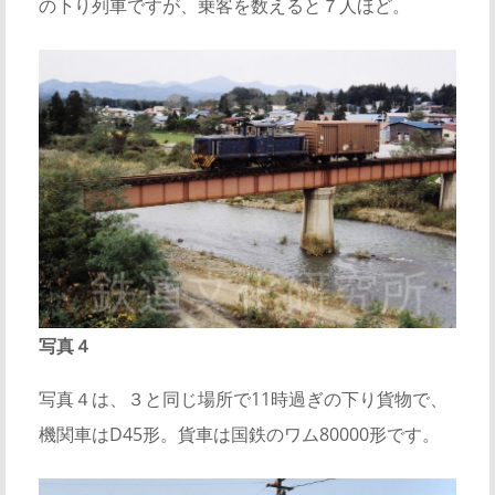
の下り列車ですが、乗客を数えると７人ほど。
写真４
写真４は、３と同じ場所で11時過ぎの下り貨物で、
機関車はD45形。貨車は国鉄のワム80000形です。