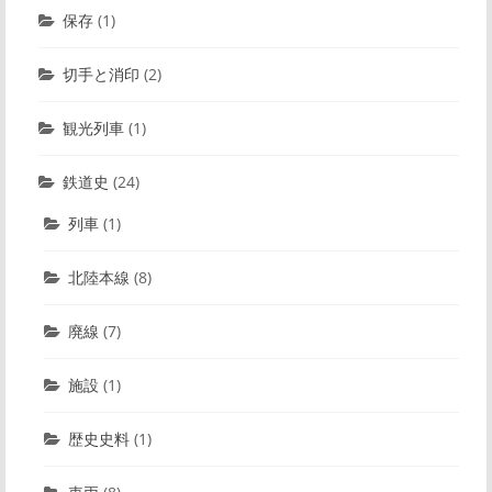
保存
(1)
切手と消印
(2)
観光列車
(1)
鉄道史
(24)
列車
(1)
北陸本線
(8)
廃線
(7)
施設
(1)
歴史史料
(1)