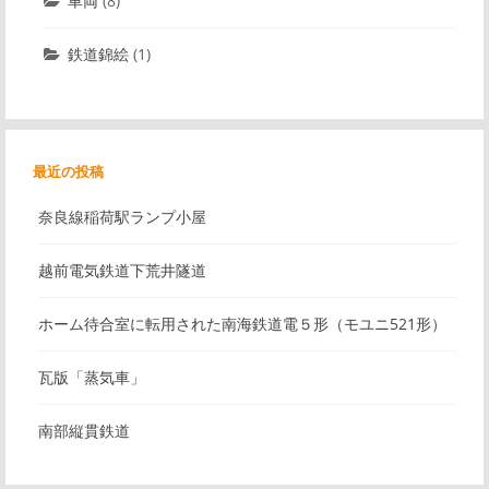
車両
(8)
鉄道錦絵
(1)
最近の投稿
奈良線稲荷駅ランプ小屋
越前電気鉄道下荒井隧道
ホーム待合室に転用された南海鉄道電５形（モユニ521形）
瓦版「蒸気車」
南部縦貫鉄道