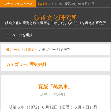
コ
フラッシュニュース
越前電…
1974（昭和49）年８月13日、…
ン
ホーム…
昭和51年４月１日に全線廃止となっ…
鉄道文化研究所
テ
鉄道文化の研究と鉄道遺産を生かしたまちづくりを考える研究所
瓦版「…
明治５年（1872）６月12日（旧…
ン
ツ
南部縦…
南部縦貫鉄道。なんとも壮大な名称
ページを選択...
へ
で…
奈良線…
JR西日本奈良線稲荷駅は、明治12…
ス
ホーム
鉄道史
カテゴリー 歴史史料
キ
ッ
カテゴリー:
歴史史料
プ
瓦版「蒸気車」
2020年12月4日
明治５年（1872）６月12日（旧暦：５月７日）品